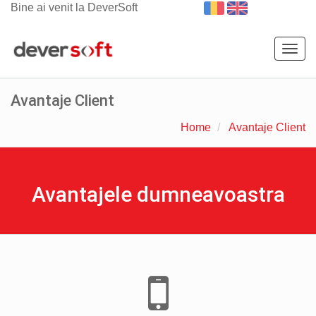
Bine ai venit la DeverSoft
Togg
navig
Avantaje Client
Home
Avantaje Client
Avantajele dumneavoastra