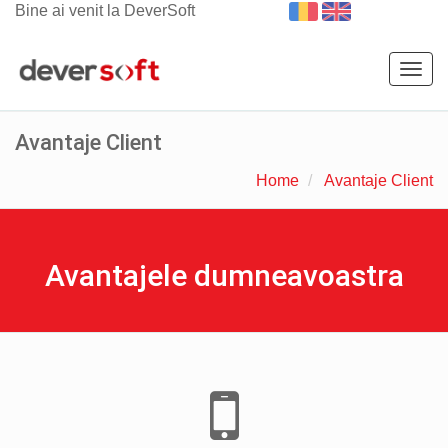
Bine ai venit la DeverSoft
Togg
navig
Avantaje Client
Home
Avantaje Client
Avantajele dumneavoastra