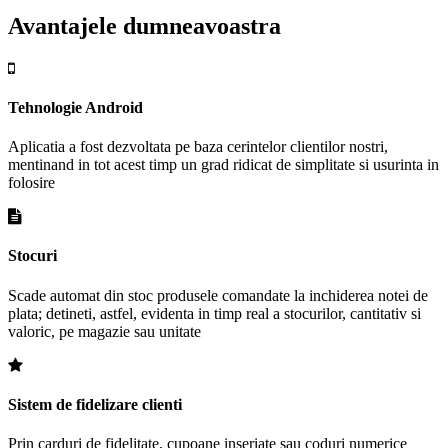
Avantajele dumneavoastra
Tehnologie Android
Aplicatia a fost dezvoltata pe baza cerintelor clientilor nostri,
mentinand in tot acest timp un grad ridicat de simplitate si usurinta in
folosire
Stocuri
Scade automat din stoc produsele comandate la inchiderea notei de
plata; detineti, astfel, evidenta in timp real a stocurilor, cantitativ si
valoric, pe magazie sau unitate
Sistem de fidelizare clienti
Prin carduri de fidelitate, cupoane inseriate sau coduri numerice