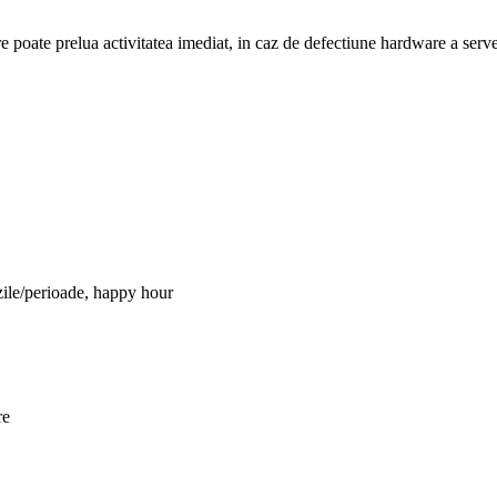
 poate prelua activitatea imediat, in caz de defectiune hardware a server
/zile/perioade, happy hour
re