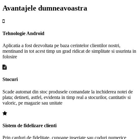
Avantajele dumneavoastra
Tehnologie Android
Aplicatia a fost dezvoltata pe baza cerintelor clientilor nostri,
mentinand in tot acest timp un grad ridicat de simplitate si usurinta in
folosire
Stocuri
Scade automat din stoc produsele comandate la inchiderea notei de
plata; detineti, astfel, evidenta in timp real a stocurilor, cantitativ si
valoric, pe magazie sau unitate
Sistem de fidelizare clienti
Prin carduri de fidelitate, cupoane inseriate sau coduri numerice