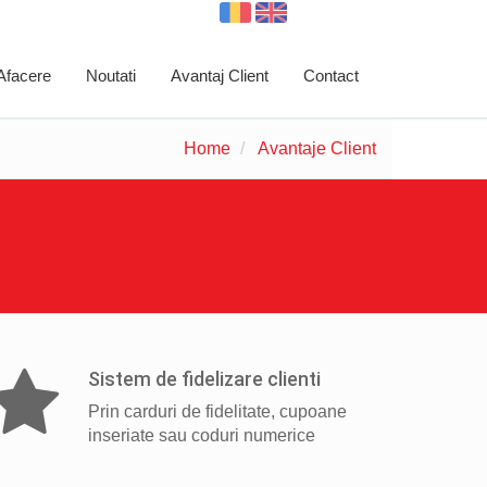
 Afacere
Noutati
Avantaj Client
Contact
Home
Avantaje Client
Sistem de fidelizare clienti
Prin carduri de fidelitate, cupoane
inseriate sau coduri numerice