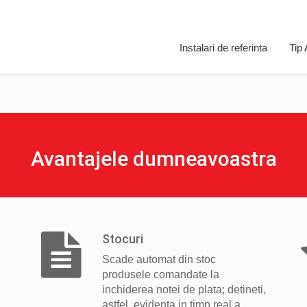
Instalari de referinta
Tip
Avantajele dumneavoastra
Stocuri
Scade automat din stoc
produsele comandate la
inchiderea notei de plata; detineti,
astfel, evidenta in timp real a