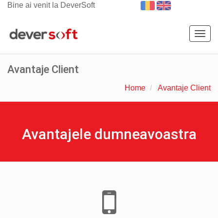
Bine ai venit la DeverSoft
Togg
navig
Avantaje Client
Home
Avantaje Client
Avantajele dumneavoastra