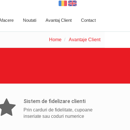
 Afacere
Noutati
Avantaj Client
Contact
Home
Avantaje Client
Sistem de fidelizare clienti
Prin carduri de fidelitate, cupoane
inseriate sau coduri numerice