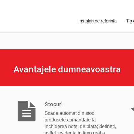
Instalari de referinta
Tip
Avantajele dumneavoastra
Stocuri
Scade automat din stoc
produsele comandate la
inchiderea notei de plata; detineti,
astfel, evidenta in timp real a