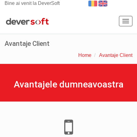
Bine ai venit la DeverSoft
Togg
navig
Avantaje Client
Home
Avantaje Client
Avantajele dumneavoastra