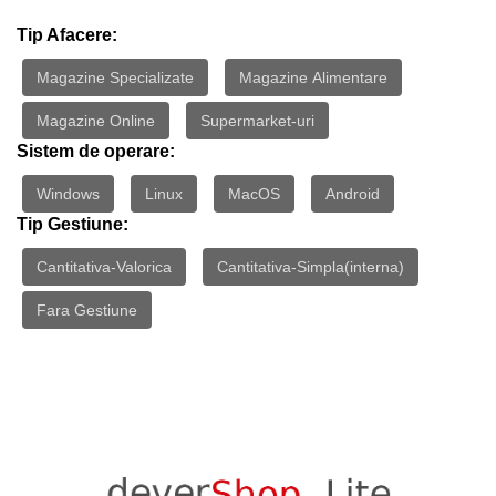
Tip Afacere:
Magazine Specializate
Magazine Alimentare
Magazine Online
Supermarket-uri
Sistem de operare:
Windows
Linux
MacOS
Android
Tip Gestiune:
Cantitativa-Valorica
Cantitativa-Simpla(interna)
Fara Gestiune