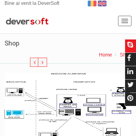
Bine ai venit la DeverSoft
Togg
navig
Shop
Home
Shop