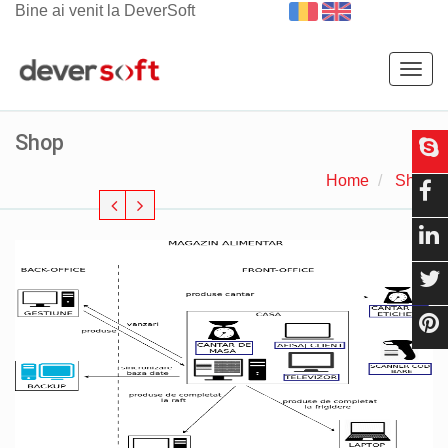
Bine ai venit la DeverSoft
Togg
navig
Shop
Home
Shop