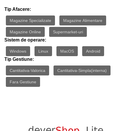
Tip Afacere:
Magazine Specializate
Magazine Alimentare
Magazine Online
Supermarket-uri
Sistem de operare:
Windows
Linux
MacOS
Android
Tip Gestiune:
Cantitativa-Valorica
Cantitativa-Simpla(interna)
Fara Gestiune