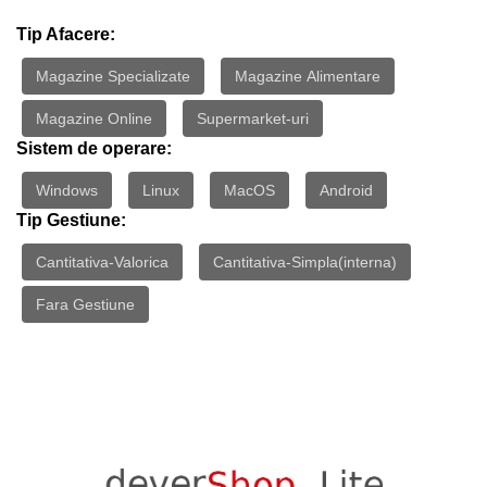
Tip Afacere:
Magazine Specializate
Magazine Alimentare
Magazine Online
Supermarket-uri
Sistem de operare:
Windows
Linux
MacOS
Android
Tip Gestiune:
Cantitativa-Valorica
Cantitativa-Simpla(interna)
Fara Gestiune