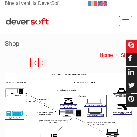
Bine ai venit la DeverSoft
Togg
navig
Shop
Home
Shop