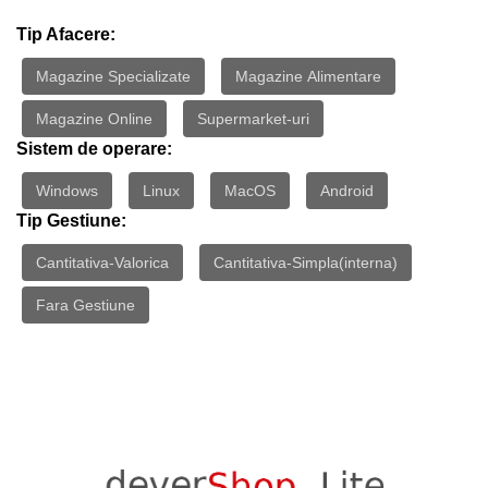
Tip Afacere:
Magazine Specializate
Magazine Alimentare
Magazine Online
Supermarket-uri
Sistem de operare:
Windows
Linux
MacOS
Android
Tip Gestiune:
Cantitativa-Valorica
Cantitativa-Simpla(interna)
Fara Gestiune