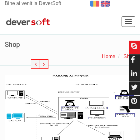
Bine ai venit la DeverSoft
Togg
navig
Shop
Home
Shop