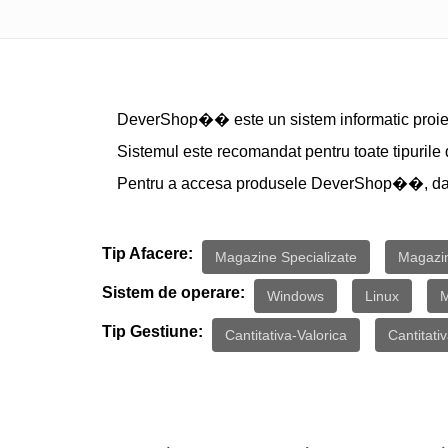
DeverShop�� este un sistem informatic proiecta
Sistemul este recomandat pentru toate tipurile
Pentru a accesa produsele DeverShop��, dati 
Tip Afacere:
Magazine Specializate
Magazin
Sistem de operare:
Windows
Linux
Tip Gestiune:
Cantitativa-Valorica
Cantitati