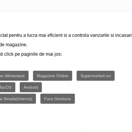
t pentru a lucra mai eficient si a controla vanzarile si incasar
 de magazine.
click pe paginile de mai jos:
e Alimentare
Magazine Online
Supermarket-uri
MacOS
Android
va-Simpla(interna)
Fara Gestiune