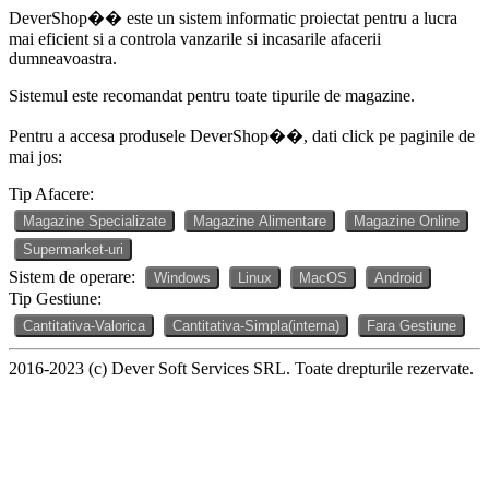
DeverShop�� este un sistem informatic proiectat pentru a lucra
mai eficient si a controla vanzarile si incasarile afacerii
dumneavoastra.
Sistemul este recomandat pentru toate tipurile de magazine.
Pentru a accesa produsele DeverShop��, dati click pe paginile de
mai jos:
Tip Afacere:
Magazine Specializate
Magazine Alimentare
Magazine Online
Supermarket-uri
Sistem de operare:
Windows
Linux
MacOS
Android
Tip Gestiune:
Cantitativa-Valorica
Cantitativa-Simpla(interna)
Fara Gestiune
2016-2023 (c) Dever Soft Services SRL. Toate drepturile rezervate.