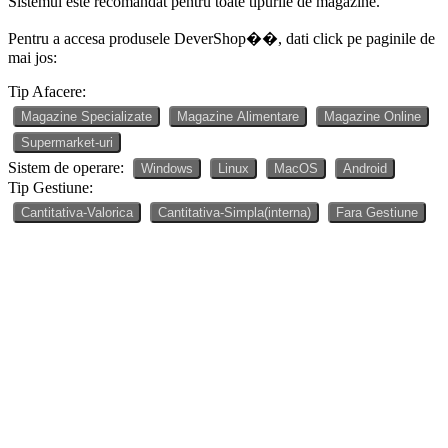
Sistemul este recomandat pentru toate tipurile de magazine.
Pentru a accesa produsele DeverShop��, dati click pe paginile de
mai jos:
Tip Afacere:
Magazine Specializate
Magazine Alimentare
Magazine Online
Supermarket-uri
Sistem de operare:
Windows
Linux
MacOS
Android
Tip Gestiune:
Cantitativa-Valorica
Cantitativa-Simpla(interna)
Fara Gestiune