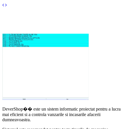
DeverShop�� este un sistem informatic proiectat pentru a lucra
mai eficient si a controla vanzarile si incasarile afacerii
dumneavoastra.