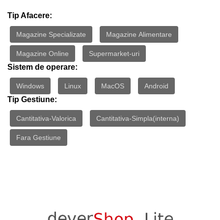
Tip Afacere:
Magazine Specializate
Magazine Alimentare
Magazine Online
Supermarket-uri
Sistem de operare:
Windows
Linux
MacOS
Android
Tip Gestiune:
Cantitativa-Valorica
Cantitativa-Simpla(interna)
Fara Gestiune