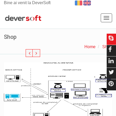
Bine ai venit la DeverSoft
Togg
navig
Shop
Home
Shop