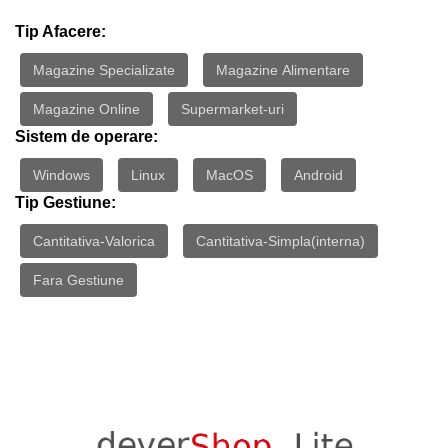
Tip Afacere:
Magazine Specializate
Magazine Alimentare
Magazine Online
Supermarket-uri
Sistem de operare:
Windows
Linux
MacOS
Android
Tip Gestiune:
Cantitativa-Valorica
Cantitativa-Simpla(interna)
Fara Gestiune