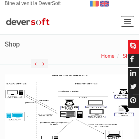
Bine ai venit la DeverSoft
Togg
navig
Shop
Home
Shop