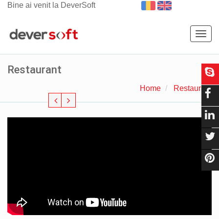
Bine ai venit la DeverSoft
Togg
navig
Restaurant
Home
Restaurant