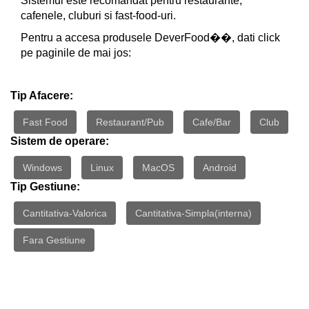
Sistemul este recomandat pentru restaurante,
cafenele, cluburi si fast-food-uri.
Pentru a accesa produsele DeverFood��, dati click
pe paginile de mai jos:
Tip Afacere:
Fast Food
Restaurant/Pub
Cafe/Bar
Club
Sistem de operare:
Windows
Linux
MacOS
Android
Tip Gestiune:
Cantitativa-Valorica
Cantitativa-Simpla(interna)
Fara Gestiune