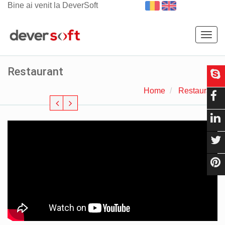
Bine ai venit la DeverSoft
Togg
navig
Restaurant
Home
Restaurant