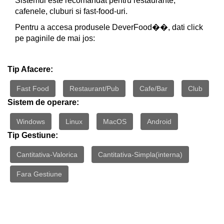
Sistemul este recomandat pentru restaurante,
cafenele, cluburi si fast-food-uri.
Pentru a accesa produsele DeverFood��, dati click
pe paginile de mai jos:
Tip Afacere:
Fast Food
Restaurant/Pub
Cafe/Bar
Club
Sistem de operare:
Windows
Linux
MacOS
Android
Tip Gestiune:
Cantitativa-Valorica
Cantitativa-Simpla(interna)
Fara Gestiune