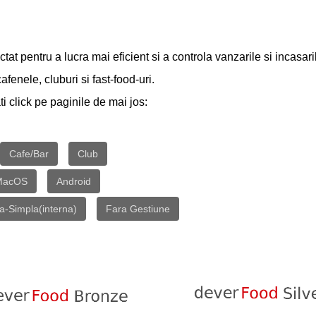
 pentru a lucra mai eficient si a controla vanzarile si incasar
enele, cluburi si fast-food-uri.
click pe paginile de mai jos:
Cafe/Bar
Club
MacOS
Android
va-Simpla(interna)
Fara Gestiune