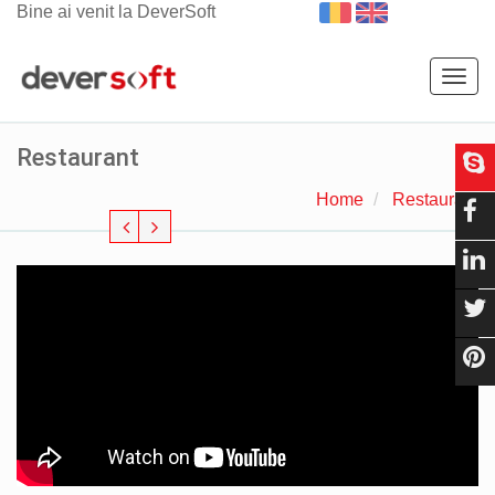
Bine ai venit la DeverSoft
Togg
navig
Restaurant
Home
Restaurant