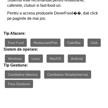
Sistemul este recomandat pentru restaurante,
cafenele, cluburi si fast-food-uri.
Pentru a accesa produsele DeverFood��, dati click
pe paginile de mai jos:
Tip Afacere:
Fast Food
Restaurant/Pub
Cafe/Bar
Club
Sistem de operare:
Windows
Linux
MacOS
Android
Tip Gestiune:
Cantitativa-Valorica
Cantitativa-Simpla(interna)
Fara Gestiune