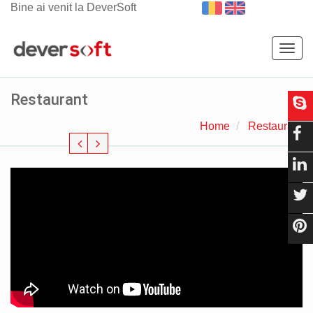
Bine ai venit la DeverSoft
Togg
navig
Restaurant
Home
Restaurant