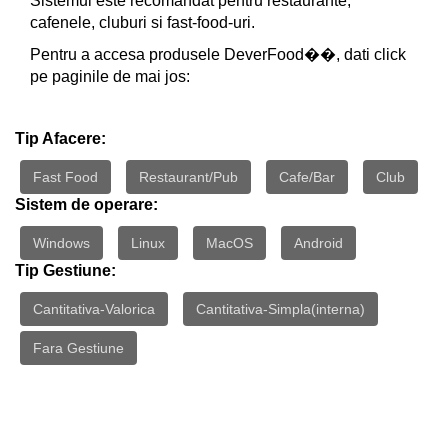
Sistemul este recomandat pentru restaurante,
cafenele, cluburi si fast-food-uri.
Pentru a accesa produsele DeverFood��, dati click
pe paginile de mai jos:
Tip Afacere:
Fast Food
Restaurant/Pub
Cafe/Bar
Club
Sistem de operare:
Windows
Linux
MacOS
Android
Tip Gestiune:
Cantitativa-Valorica
Cantitativa-Simpla(interna)
Fara Gestiune