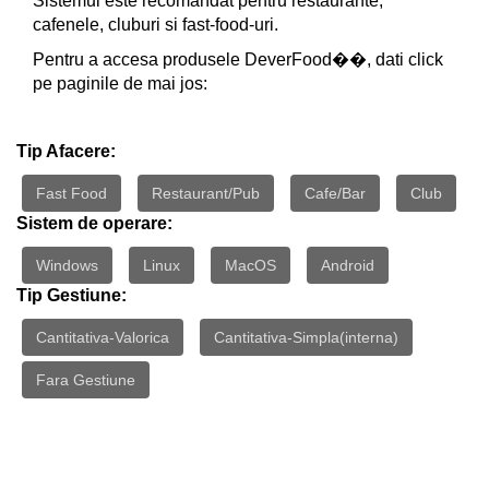
Sistemul este recomandat pentru restaurante,
cafenele, cluburi si fast-food-uri.
Pentru a accesa produsele DeverFood��, dati click
pe paginile de mai jos:
Tip Afacere:
Fast Food
Restaurant/Pub
Cafe/Bar
Club
Sistem de operare:
Windows
Linux
MacOS
Android
Tip Gestiune:
Cantitativa-Valorica
Cantitativa-Simpla(interna)
Fara Gestiune