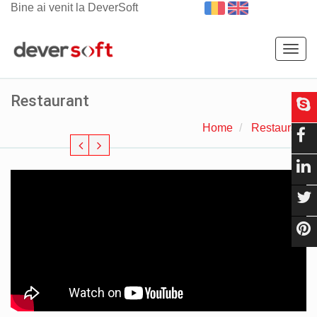
Bine ai venit la DeverSoft
Togg
navig
Restaurant
Home
Restaurant