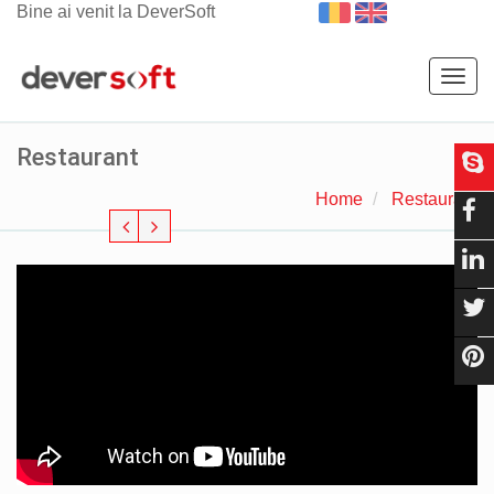
Bine ai venit la DeverSoft
Togg
navig
Restaurant
Home
Restaurant