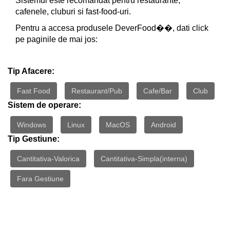
Sistemul este recomandat pentru restaurante,
cafenele, cluburi si fast-food-uri.
Pentru a accesa produsele DeverFood��, dati click
pe paginile de mai jos:
Tip Afacere:
Fast Food
Restaurant/Pub
Cafe/Bar
Club
Sistem de operare:
Windows
Linux
MacOS
Android
Tip Gestiune:
Cantitativa-Valorica
Cantitativa-Simpla(interna)
Fara Gestiune