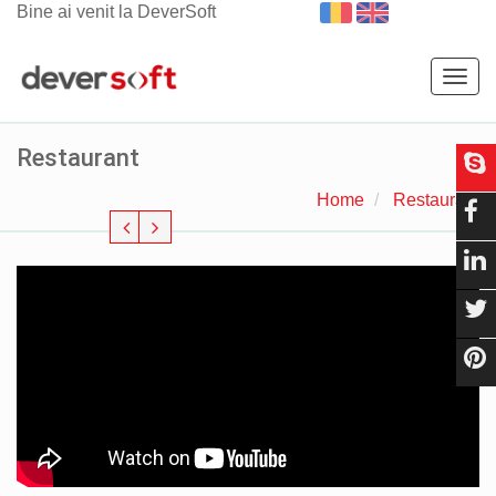
Bine ai venit la DeverSoft
Togg
navig
Restaurant
Home
Restaurant