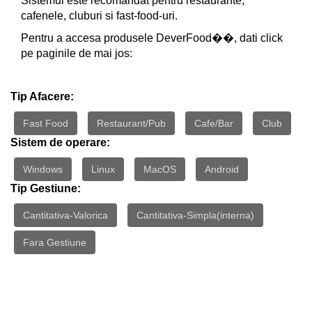
Sistemul este recomandat pentru restaurante,
cafenele, cluburi si fast-food-uri.
Pentru a accesa produsele DeverFood��, dati click
pe paginile de mai jos:
Tip Afacere:
Fast Food
Restaurant/Pub
Cafe/Bar
Club
Sistem de operare:
Windows
Linux
MacOS
Android
Tip Gestiune:
Cantitativa-Valorica
Cantitativa-Simpla(interna)
Fara Gestiune