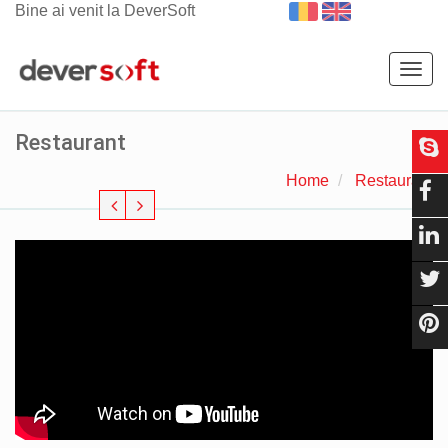
Bine ai venit la DeverSoft
Togg
navig
Restaurant
Home
Restaurant