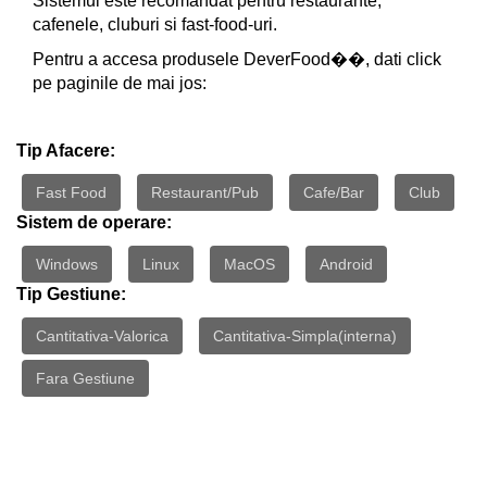
Sistemul este recomandat pentru restaurante,
cafenele, cluburi si fast-food-uri.
Pentru a accesa produsele DeverFood��, dati click
pe paginile de mai jos:
Tip Afacere:
Fast Food
Restaurant/Pub
Cafe/Bar
Club
Sistem de operare:
Windows
Linux
MacOS
Android
Tip Gestiune:
Cantitativa-Valorica
Cantitativa-Simpla(interna)
Fara Gestiune