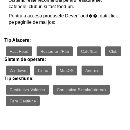
Sistemul este recomandat pentru restaurante,
cafenele, cluburi si fast-food-uri.
Pentru a accesa produsele DeverFood��, dati click
pe paginile de mai jos:
Tip Afacere:
Fast Food
Restaurant/Pub
Cafe/Bar
Club
Sistem de operare:
Windows
Linux
MacOS
Android
Tip Gestiune:
Cantitativa-Valorica
Cantitativa-Simpla(interna)
Fara Gestiune