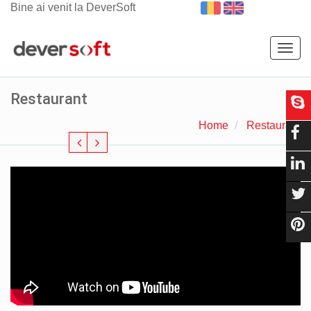
Bine ai venit la DeverSoft
Togg
navig
Restaurant
Home
Restaurant