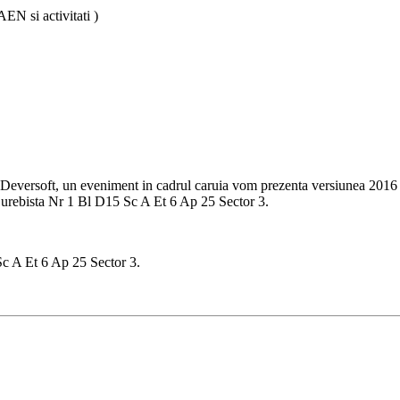
N si activitati )
eversoft, un eveniment in cadrul caruia vom prezenta versiunea 2016 da
urebista Nr 1 Bl D15 Sc A Et 6 Ap 25 Sector 3.
c A Et 6 Ap 25 Sector 3.