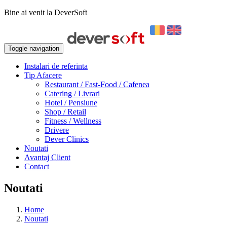
Bine ai venit la DeverSoft
Toggle navigation
Instalari de referinta
Tip Afacere
Restaurant / Fast-Food / Cafenea
Catering / Livrari
Hotel / Pensiune
Shop / Retail
Fitness / Wellness
Drivere
Dever Clinics
Noutati
Avantaj Client
Contact
Noutati
Home
Noutati