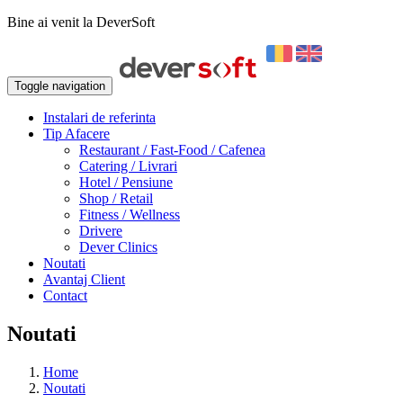
Bine ai venit la DeverSoft
Toggle navigation
Instalari de referinta
Tip Afacere
Restaurant / Fast-Food / Cafenea
Catering / Livrari
Hotel / Pensiune
Shop / Retail
Fitness / Wellness
Drivere
Dever Clinics
Noutati
Avantaj Client
Contact
Noutati
Home
Noutati