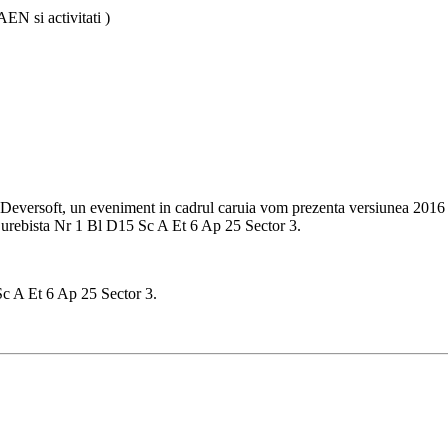
N si activitati )
eversoft, un eveniment in cadrul caruia vom prezenta versiunea 2016 da
urebista Nr 1 Bl D15 Sc A Et 6 Ap 25 Sector 3.
c A Et 6 Ap 25 Sector 3.