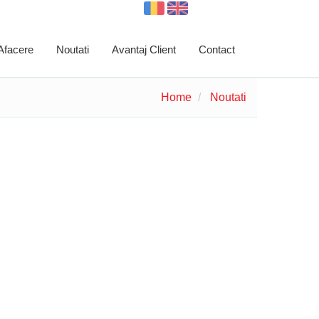
 Afacere
Noutati
Avantaj Client
Contact
Home
Noutati