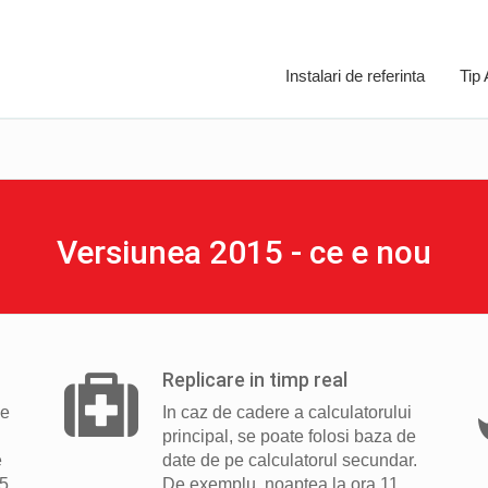
Instalari de referinta
Tip
Versiunea 2015 - ce e nou
Replicare in timp real
de
In caz de cadere a calculatorului
principal, se poate folosi baza de
e
date de pe calculatorul secundar.
35
De exemplu, noaptea la ora 11,