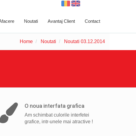
 Afacere
Noutati
Avantaj Client
Contact
Home
Noutati
Noutati 03.12.2014
O noua interfata grafica
Am schimbat culorile interfetei
grafice, intr-unele mai atractive !