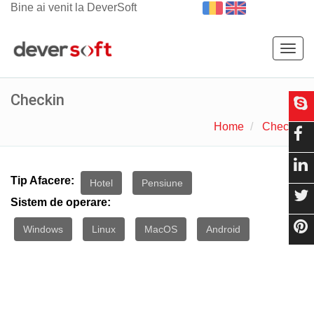
Bine ai venit la DeverSoft
Togg
navig
Checkin
Home
Checkin
Tip Afacere:
Hotel
Pensiune
Sistem de operare:
Windows
Linux
MacOS
Android