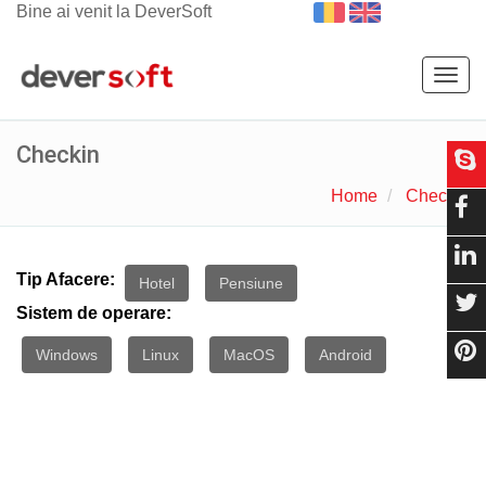
Bine ai venit la DeverSoft
Togg
navig
Checkin
Home
Checkin
Tip Afacere:
Hotel
Pensiune
Sistem de operare:
Windows
Linux
MacOS
Android