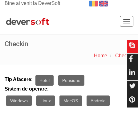
Bine ai venit la DeverSoft
Togg
navig
Checkin
Home
Checkin
Tip Afacere:
Hotel
Pensiune
Sistem de operare:
Windows
Linux
MacOS
Android