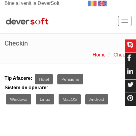
Bine ai venit la DeverSoft
Togg
navig
Checkin
Home
Checkin
Tip Afacere:
Hotel
Pensiune
Sistem de operare:
Windows
Linux
MacOS
Android