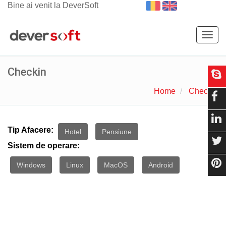
Bine ai venit la DeverSoft
Togg
navig
Checkin
Home
Checkin
Tip Afacere:
Hotel
Pensiune
Sistem de operare:
Windows
Linux
MacOS
Android