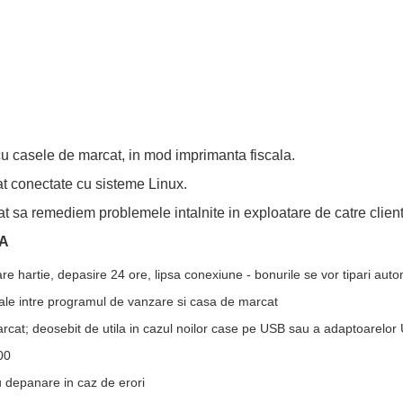
 casele de marcat, in mod imprimanta fiscala.
at conectate cu sisteme Linux.
t sa remediem problemele intalnite in exploatare de catre clienti
EA
e hartie, depasire 24 ore, lipsa conexiune - bonurile se vor tipari aut
imale intre programul de vanzare si casa de marcat
arcat; deosebit de utila in cazul noilor case pe USB sau a adaptoarelor
00
 depanare in caz de erori