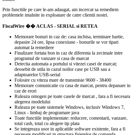
Prin functiile pe care le-am adaugat, am incercat sa remediem
problemele intalnite in exploatare de catre clientii nostri.
FiscalWire �� ACLAS - SERIAL si RETEA
Memorare bonuri in caz de: casa inchisa, terminare hartie,
depasire 24 ore, lipsa conexiune - bonurile se vor tipari
automat la remediere
Finalizare fortata bon in caz de diferenta la zecimale intre
programul de vanzare si casa de marcat
Detectia automata a portului si vitezei casei de marcat;
deosebit de utila in cazul noilor case pe USB sau a
adaptoarelor USB-serial
Folosire cu viteza mare de transmisie 9600 - 38400
Memorare comunicatie cu casa de marcat, pentru depanare in
caz de erori
Ruleaza omogen pe toate casele de marcat , fara a fi necesara
alegerea modelului
Ruleaza pe toate sistemele Windows, inclusiv Windows 7,
Linux - limbaj de programare java
Toate functiile implementate: reducere, comentarii, vanzare,
total cash, total cu alegere tip plata
Se integreaza usor in aplicatiile software existente, fara a fi
necesare modificari in structura fisierelor de comanda.