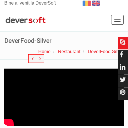
Bine ai venit la DeverSoft
Togg
navig
DeverFood-Silver
Home
Restaurant
DeverFood-Silver