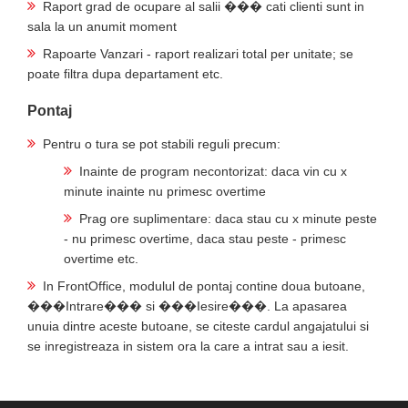
Raport grad de ocupare al salii ��� cati clienti sunt in
sala la un anumit moment
Rapoarte Vanzari - raport realizari total per unitate; se
poate filtra dupa departament etc.
Pontaj
Pentru o tura se pot stabili reguli precum:
Inainte de program necontorizat: daca vin cu x
minute inainte nu primesc overtime
Prag ore suplimentare: daca stau cu x minute peste
- nu primesc overtime, daca stau peste - primesc
overtime etc.
In FrontOffice, modulul de pontaj contine doua butoane,
���Intrare��� si ���Iesire���. La apasarea
unuia dintre aceste butoane, se citeste cardul angajatului si
se inregistreaza in sistem ora la care a intrat sau a iesit.