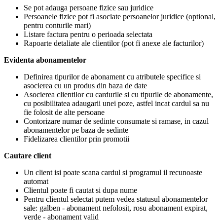
Se pot adauga persoane fizice sau juridice
Persoanele fizice pot fi asociate persoanelor juridice (optional,
pentru conturile mari)
Listare factura pentru o perioada selectata
Rapoarte detaliate ale clientilor (pot fi anexe ale facturilor)
Evidenta abonamentelor
Definirea tipurilor de abonament cu atributele specifice si
asocierea cu un produs din baza de date
Asocierea clientilor cu cardurile si cu tipurile de abonamente,
cu posibilitatea adaugarii unei poze, astfel incat cardul sa nu
fie folosit de alte persoane
Contorizare numar de sedinte consumate si ramase, in cazul
abonamentelor pe baza de sedinte
Fidelizarea clientilor prin promotii
Cautare client
Un client isi poate scana cardul si programul il recunoaste
automat
Clientul poate fi cautat si dupa nume
Pentru clientul selectat putem vedea statusul abonamentelor
sale: galben - abonament nefolosit, rosu abonament expirat,
verde - abonament valid