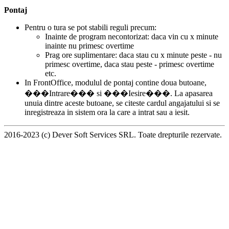
Pontaj
Pentru o tura se pot stabili reguli precum:
Inainte de program necontorizat: daca vin cu x minute
inainte nu primesc overtime
Prag ore suplimentare: daca stau cu x minute peste - nu
primesc overtime, daca stau peste - primesc overtime
etc.
In FrontOffice, modulul de pontaj contine doua butoane,
���Intrare��� si ���Iesire���. La apasarea
unuia dintre aceste butoane, se citeste cardul angajatului si se
inregistreaza in sistem ora la care a intrat sau a iesit.
2016-2023 (c) Dever Soft Services SRL. Toate drepturile rezervate.