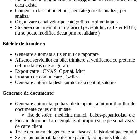
daca exista
Comentarii la : tot buletinul, per categorie de analize, per
analiza
Organizarea analizelor pe categorii, cu ordine impusa
Stocarea documentului in istoricul pacientului, ca fisier PDF (
nu se poate modifica decat prin revalidare )
Biletele de trimitere:
Generare automata a fisierului de raportare
Afisarea serviciilor cu bilet trimitere si verificarea cu preturile
definite la casa de asigurari
Export catre : CNAS, Opsnaj, Mtct
Program de comunicare , 1-click
Generare automata desfasuratoare si centralizatoare
Generare de documente:
Generare automata, pe baza de template, a tuturor tipurilor de
documente ce ies din unitate
fise de soferi, medicina muncii, babes-papanicolau, etc
Fiecare document are template-ul propriu si se personalizeaza
de catre client
Toate documentele generate se ataseaza la istoricul pacientului
Se preiau automat date despre pacient, companie, bilet de