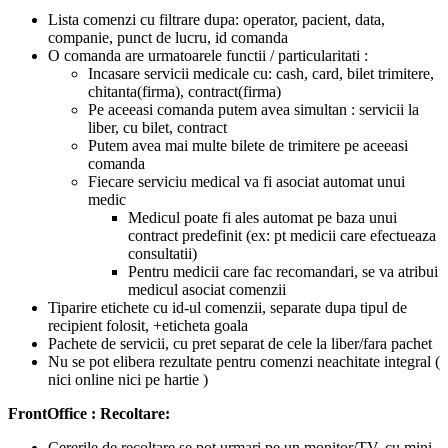
Lista comenzi cu filtrare dupa: operator, pacient, data,
companie, punct de lucru, id comanda
O comanda are urmatoarele functii / particularitati :
Incasare servicii medicale cu: cash, card, bilet trimitere,
chitanta(firma), contract(firma)
Pe aceeasi comanda putem avea simultan : servicii la
liber, cu bilet, contract
Putem avea mai multe bilete de trimitere pe aceeasi
comanda
Fiecare serviciu medical va fi asociat automat unui
medic
Medicul poate fi ales automat pe baza unui
contract predefinit (ex: pt medicii care efectueaza
consultatii)
Pentru medicii care fac recomandari, se va atribui
medicul asociat comenzii
Tiparire etichete cu id-ul comenzii, separate dupa tipul de
recipient folosit, +eticheta goala
Pachete de servicii, cu pret separat de cele la liber/fara pachet
Nu se pot elibera rezultate pentru comenzi neachitate integral (
nici online nici pe hartie )
FrontOffice : Recoltare:
Cererile de recoltare se pot urmari pe un monitor/TV, cu mini-