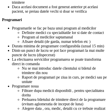
trimitere
Daca acelasi document a fost generat anterior pt acelasi
pacient, se preiau datele vechi si doar se verifica
Programari
Programarile se fac pe baza unui program al medicilor
Definire medici cu specialitatile lor si date de contact
Program al medicilor saptamanal
Afisare detalii (de garda, numar telefon etc )
Durata minima de programare configurabila (uzual 15 min)
Dintr-un punct de lucru se pot face programari la mai multe
puncte de lucru (dispecerat)
La efectuarea serviciilor programarea se poate transforma
direct in comanda
Nu se mai introduc datele clientului si biletul de
trimitere din nou
Raport de programari pe ziua in curs, pe medici sau pe
unitate
Programare noua
Filtrare dupa medicii disponibili , pentru specialitatea
dorita
Preluarea biletului de trimitere direct de la programare
(evitam aglomeratia de inceput de luna)
Alegere data , ora, medic, detalii cu ce trebuie realizat