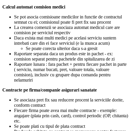
Calcul automat comision medici
Se pot asocia comisioane medicilor in functie de contractul
semnat cu ei; comisionul poate fi pret fix sau procent
La crearea comenzii se asociaza automat medicul care are
comision pe serviciul respectiv
Daca exista mai multi medici pe acelasi serviciu suntem
intrebati care din ei face serviciul (e la munca acum)
Se poate corecta ulterior daca s-a gresit
Raportare separata daca un produs este in pachet - ex:
comision separat pentru pachetele din spitalizarea de zi
Raportare lunara : fara pachet + pentru fiecare pachet in parte
( serviciu, numar bucati, pret, valoare totala, valoare
comision), inclusiv cu grupare dupa comanda pentru
nelamuriri
Contracte pe firma/companie asigurari sanatate
Se asociaza pret fix sau reducere procent la serviciile dorite,
conform contract
Fiecare firma poate avea mai multe contracte - exemple:
angajare (plata prin cash, card), control periodic (OP, chitanta)
etc.
Se poate plati cu tipul de plata contract