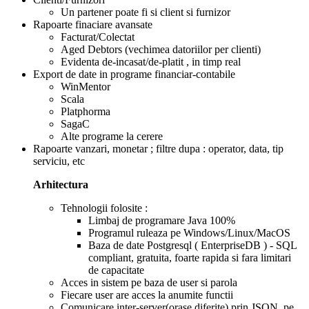
Un partener poate fi si client si furnizor
Rapoarte finaciare avansate
Facturat/Colectat
Aged Debtors (vechimea datoriilor per clienti)
Evidenta de-incasat/de-platit , in timp real
Export de date in programe financiar-contabile
WinMentor
Scala
Platphorma
SagaC
Alte programe la cerere
Rapoarte vanzari, monetar ; filtre dupa : operator, data, tip
serviciu, etc
Arhitectura
Tehnologii folosite :
Limbaj de programare Java 100%
Programul ruleaza pe Windows/Linux/MacOS
Baza de date Postgresql ( EnterpriseDB ) - SQL
compliant, gratuita, foarte rapida si fara limitari
de capacitate
Acces in sistem pe baza de user si parola
Fiecare user are acces la anumite functii
Comunicare inter-server(orase diferite) prin JSON, pe