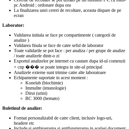
pc Android ; ordonare dupa ora
La finalizarea unei cereri de recoltare, aceasta dispare de pe
ecran
Laborator:
Validarea initiala se face pe compartimente ( categorii de
analize )
Validarea finala se face de catre seful de laborator
Toate validarile se pot face : per analiza / per grupe de analize
/ toate analizele dintr-o zi
Exportul analizelor pe internet cu cautare dupa id-ul comenzii
+ cnp ��� se poate integra in site-ul principal
Analizele externe sunt trimise catre alte laboratoare
Echipamente suportate in acest moment :
Konelab (biochimie)
Immulite (imunologie)
Dirui (urini)
BC 3000 (hemato)
Buletinul de analize:
Format personalizabil de catre client, inclusiv logo-uri,
headere etc
Include si antibiograma si antifungigrama in acelasi document,