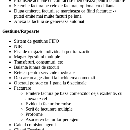
Produsele achitate cu contract se memoreaza pentru facturare
Se emite factura pe cele de facturat, optional cu chitanta
Dupa emiterea facturii se marcheaza ca fiind facturate ->
puteti emite mai multe facturi pe luna
Anexa la factura se genereaza automat
Gestiune/Rapoarte
Sistem de gestiune FIFO
NIR
Fisa de magazie individuala per tranzactie
Magazii/gestiuni multiple
Transferuri, consumuri, etc
Balanta lunara de stocuri
Retetar pentru serviciile medicale
Descarcarea gestiunii la inchiderea comenzii
Operatii pe stoc cu 1 pana la 6 zecimale
Facturare
Emitere factura pe baza comenzilor deja existente, cu
anexa excel
Evidenta facturilor emise
Serii de facturare multiple
Proforme
Asocierea facturilor per agent
Calcul comision agenti
Clienti/Furnizori