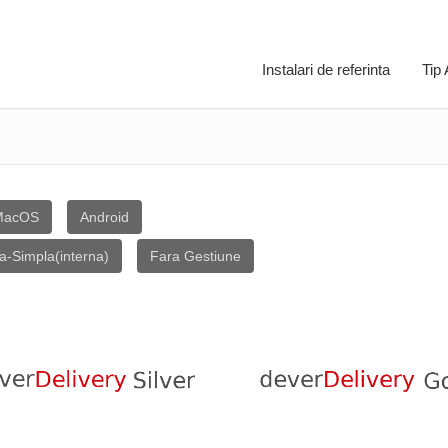
Instalari de referinta
Tip
MacOS
Android
va-Simpla(interna)
Fara Gestiune