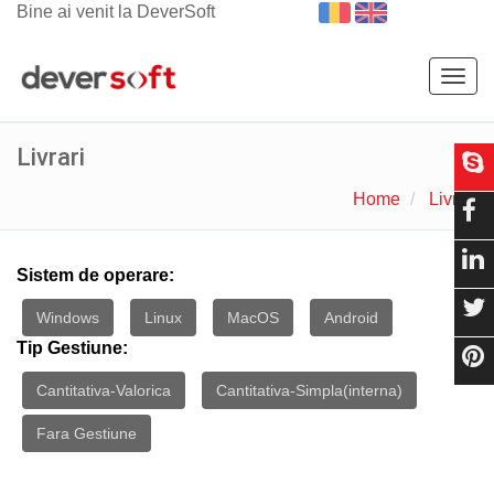
Bine ai venit la DeverSoft
Togg
navig
Livrari
Home
Livrari
Sistem de operare:
Windows
Linux
MacOS
Android
Tip Gestiune:
Cantitativa-Valorica
Cantitativa-Simpla(interna)
Fara Gestiune