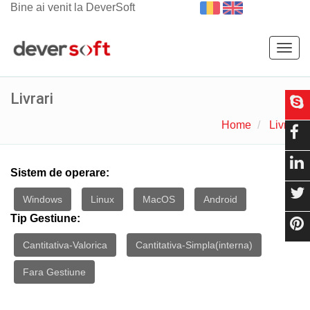
Bine ai venit la DeverSoft
Togg
navig
Livrari
Home
Livrari
Sistem de operare:
Windows
Linux
MacOS
Android
Tip Gestiune:
Cantitativa-Valorica
Cantitativa-Simpla(interna)
Fara Gestiune