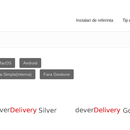
Instalari de referinta
Tip
MacOS
Android
va-Simpla(interna)
Fara Gestiune