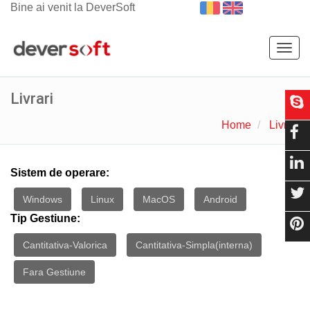
Bine ai venit la DeverSoft
Togg
navig
Livrari
Home
Livrari
Sistem de operare:
Windows
Linux
MacOS
Android
Tip Gestiune:
Cantitativa-Valorica
Cantitativa-Simpla(interna)
Fara Gestiune